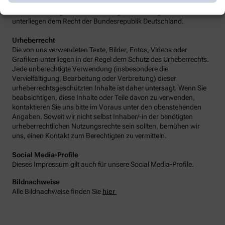
rechtlichen Hinweise sowie alle Fragen und Streitigkeiten im
Zusammenhang mit der Gestaltung unseres Angebots
unterliegen dem Recht der Bundesrepublik Deutschland.
Urheberrecht
Die von uns verwendeten Texte, Bilder, Fotos, Videos oder
Grafiken unterliegen in der Regel dem Schutz des Urheberrechts.
Jede unberechtigte Verwendung (insbesondere die
Vervielfältigung, Bearbeitung oder Verbreitung) dieser
urheberrechtsgeschützten Inhalte ist daher untersagt. Wenn Sie
beabsichtigen, diese Inhalte oder Teile davon zu verwenden,
kontaktieren Sie uns bitte im Voraus unter den obenstehenden
Angaben. Soweit wir nicht selbst Inhaber/-in der benötigten
urheberrechtlichen Nutzungsrechte sein sollten, bemühen wir
uns, einen Kontakt zum Berechtigten zu vermitteln.
Social Media-Profile
Dieses Impressum gilt auch für unsere Social Media-Profile.
Bildnachweise
Alle Bildnachweise finden Sie
hier