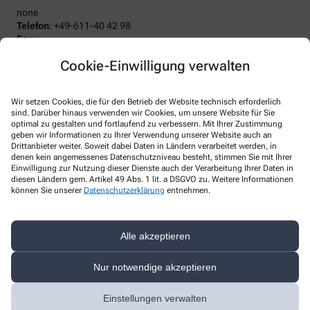
none
Telefon
:
+49-611-40 42 98
Fax
:
Email
:
mail@duererapo.com
Cookie-Einwilligung verwalten
Website
:
Weitere Hinweise
Wir setzen Cookies, die für den Betrieb der Website technisch erforderlich
sind. Darüber hinaus verwenden wir Cookies, um unsere Website für Sie
Streitschlichtung
optimal zu gestalten und fortlaufend zu verbessern. Mit Ihrer Zustimmung
Wir sind weder verpflichtet noch bereit, an einem
geben wir Informationen zu Ihrer Verwendung unserer Website auch an
Streitbeilegungsverfahren vor einer Verbraucherschlichtungsstelle
Drittanbieter weiter. Soweit dabei Daten in Ländern verarbeitet werden, in
teilzunehmen.
denen kein angemessenes Datenschutzniveau besteht, stimmen Sie mit Ihrer
Einwilligung zur Nutzung dieser Dienste auch der Verarbeitung Ihrer Daten in
diesen Ländern gem. Artikel 49 Abs. 1 lit. a DSGVO zu. Weitere Informationen
Haftung
können Sie unserer
Datenschutzerklärung
entnehmen.
Wir sind für unsere Inhalte verantwortlich. Alle Inhalte werden mit
der gebotenen Sorgfalt und nach bestem Wissen erstellt. Soweit
wir mittels Links auf Internetseiten Dritter verweisen, können wir
keine Gewähr für die fortwährende Aktualität, Richtigkeit und
Alle akzeptieren
Vollständigkeit der verlinkten Inhalte übernehmen, da diese
Inhalte außerhalb unseres Verantwortungsbereichs liegen und
Nur notwendige akzeptieren
wir auf die zukünftige Gestaltung keinen Einfluss haben. Sollten
aus Ihrer Sicht Inhalte gegen geltendes Recht verstoßen oder
Einstellungen verwalten
unangemessen sein, teilen Sie uns dies bitte mit. Unsere