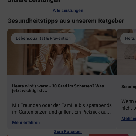
Alle Leistungen
Gesundheitstipps aus unserem Ratgeber
Lebensqualität & Prävention
Herz,
Heute wird’s warm - 30 Grad im Schatten? Was
So brin
jetzt wichtig ist …
Wenn d
Mit Freunden oder der Familie bis spätabends
nicht p
im Garten sitzen und grillen. Ein Picknick auf
zeigen
der Stadtparkwiese. Mit dem Paddelboot über
Mehr e
welche
Mehr erfahren
den See gleiten oder eine Radtour durch die
Schwu
blühende Landschaft unternehmen … Der
Zum Ratgeber