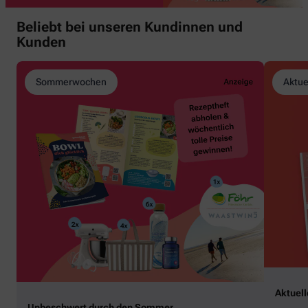
Beliebt bei unseren Kundinnen und
Kunden
Sommerwochen
Aktue
Aktuel
Unbeschwert durch den Sommer