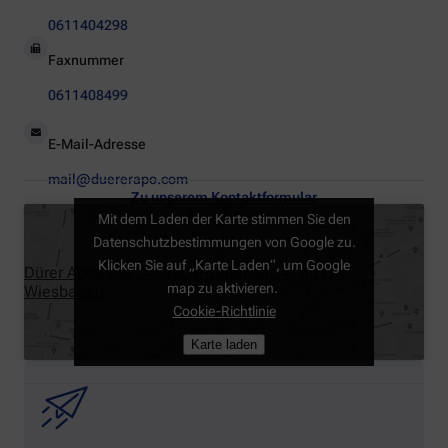
0611404298
Faxnummer
0611408499
E-Mail-Adresse
mail@duererapo.com
Zu unserem Kontaktformular
Mit dem Laden der Karte stimmen Sie den
Datenschutzbestimmungen von Google zu.
Klicken Sie auf „Karte Laden“, um Google
Dürer Apotheke, Albrecht-Dürer-Str. 1, 65195
map zu aktivieren.
Wiesbaden
Cookie-Richtlinie
Karte laden