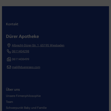
Kontakt
Dürer Apotheke
Albrecht-Dürer-Str. 1
,
65195
Wiesbaden
0611404298
0611408499
mail@duererapo.com
Über uns
Unsere Firmenphilosophie
Team
Schwerpunkt Baby und Familie